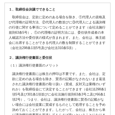
１、取締役会決議でできること
取締役会は、定款に定めのある場合を除き、①代理人の資格及
び代理権の証明方法、②代理人の数並びに③代理人による議決権
の行使に関する事項について定めることができます（会社法施行
規則63条5号）。①の代理権の証明方法には、委任状作成者の本
人確認方法や委任状の様式が含まれます。また、会社は、株主総
会に出席することができる代理人の数を制限することができます
（会社法298条1項5号及び会社法310条5項）。
２、議決権行使書面と委任状
（１）議決権行使書面のメリット
議決権行使書面には株主の押印は不要です。また、会社は、定
款に定めのある場合を除き、賛否の記載がなされないまま返送
された議決権行使書面の取り扱い（賛成、反対又は棄権のいず
れか）を取締役会にて決定することができます（会社法298条1
項5号及び301条1項並びに会社法施行規則63条3号ニ及び66条1
項2号）。つまり、会社は、議決権行使書面に賛否の記載がな
い場合には会社提案に賛成するものとして処理することを予め
決めておくことができます。したがって、会社は、株主から単
に議決権行使書面を返送してもらえば良いということになりま