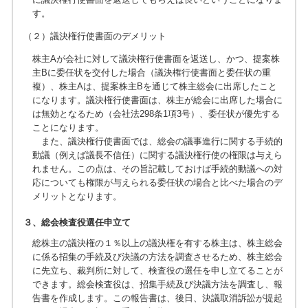
す。
（２）議決権行使書面のデメリット
株主Aが会社に対して議決権行使書面を返送し、かつ、提案株
主Bに委任状を交付した場合（議決権行使書面と委任状の重
複）、株主Aは、提案株主Bを通じて株主総会に出席したこと
になります。議決権行使書面は、株主が総会に出席した場合に
は無効となるため（会社法298条1項3号）、委任状が優先する
ことになります。
また、議決権行使書面では、総会の議事進行に関する手続的
動議（例えば議長不信任）に関する議決権行使の権限は与えら
れません。この点は、その旨記載しておけば手続的動議への対
応についても権限が与えられる委任状の場合と比べた場合のデ
メリットとなります。
３、総会検査役選任申立て
総株主の議決権の１％以上の議決権を有する株主は、株主総会
に係る招集の手続及び決議の方法を調査させるため、株主総会
に先立ち、裁判所に対して、検査役の選任を申し立てることが
できます。総会検査役は、招集手続及び決議方法を調査し、報
告書を作成します。この報告書は、後日、決議取消訴訟が提起