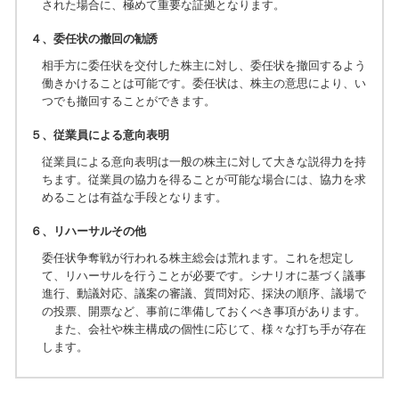
された場合に、極めて重要な証拠となります。
４、委任状の撤回の勧誘
相手方に委任状を交付した株主に対し、委任状を撤回するよう
働きかけることは可能です。委任状は、株主の意思により、い
つでも撤回することができます。
５、従業員による意向表明
従業員による意向表明は一般の株主に対して大きな説得力を持
ちます。従業員の協力を得ることが可能な場合には、協力を求
めることは有益な手段となります。
６、リハーサルその他
委任状争奪戦が行われる株主総会は荒れます。これを想定し
て、リハーサルを行うことが必要です。シナリオに基づく議事
進行、動議対応、議案の審議、質問対応、採決の順序、議場で
の投票、開票など、事前に準備しておくべき事項があります。
また、会社や株主構成の個性に応じて、様々な打ち手が存在
します。