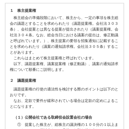
１ 株主提案権
株主総会の準備段階において、株主から、一定の事項を株主総
会の議題とすることを求められたり（議題提案権。会社法３０３
条）、会社提案とは異なる提案が提出されたり（議案提案権。会
社法３０４条。なお、総会当日における議案の提出は、修正動議
と呼ばれています。）、株主提案の要領を招集通知に記載するこ
とを求められたり（議案の通知請求権。会社法３０５条）するこ
とがあります。
これらはまとめて株主提案権と呼ばれています。
以下、議題提案権、議案提案権（修正動議）、議案の通知請求
権について順番にご説明します。
２ 議題提案権
議題提案権の行使の適法性を検討する際のポイントは以下のと
おりです。
なお、定款で要件が緩和されている場合は定款の定めによるこ
とになります。
（１）公開会社である取締役会設置会社の場合
① 提案した株主が、総株主の議決権の１００分の１以上ま