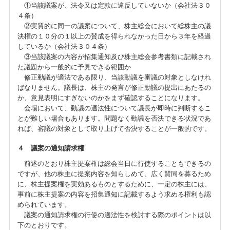
①当該議案が、法令又は定款に違反していないか（会社法３０
４条）
②実質的に同一の議案について、株主総会において総株主の議
決権の１０分の１以上の賛成を得られなかった日から３年を経過
しているか（会社法３０４条）
③当該議案の内容が招集通知及び株主総会参考書類に記載され
た議題から一般的に予見できる範囲か
修正動議が適法である限り、当該動議を審議の対象としなけれ
ばなりません。議長は、株主の発言が修正動議の提出にあたるの
か、意見表明にすぎないのかをまず確認することになります。
会場において、動議の適法性について議長が即時に判断するこ
とが難しい場合もあります。問題なく動議を否決できる状況であ
れば、審議の対象として取り上げて否決することが一般的です。
４ 議案の通知請求権
前述のとおり株主提案権は総会当日に行使することもできるの
ですが、他の株主に提案内容を知らしめて、広く賛同を募るため
に、株主提案権を実効あるものとするために、一定の株主には、
事前に株主提案の内容を招集通知に記載するよう求める権利も認
められています。
議案の通知請求権の行使の適法性を検討する際のポイントは以
下のとおりです。