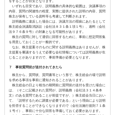
をすることが目安となります。
いずれも目安であり、説明義務の具体的な範囲は、決議事項の
内容、質問の関連性の程度、実際に提供された説明の内容、質問
株主が保有している資料等も考慮して判断されます。
説明義務に違反した場合には、決議方法の瑕疵にあたるとして
株主総会決議取消訴訟（会社法８３１条１項１号）、過料（会社
法９７６条９号）の対象となる可能性があります。
株主の質問に対して適切に回答するために、事前に想定問答集
を用意しておくことが一般的です。
なお、株主提案そのものに関する説明義務はありませんが、株
主提案を審議するうえで必要な会社情報については説明義務が生
じることがありますので、事前準備が必要となります。
７ 事前質問状が送付されてきたら
株主から、質問状、質問書等という形で、株主総会の場で説明
を求める事項を事前に通知されることがあります。
株主総会の日より相当の期間前に質問状の送付を受けた場合に
は、（そこに記載された質問が、説明義務（会社法３１４条本
文）のある質問であることが前提ですが、）株主総会当日におい
て、「説明するために調査が必要である」という理由により説明
を拒否することができなくなりますので（会社法施行規則７１条
１号イ）、事前に十分な回答を準備しておく必要があります。