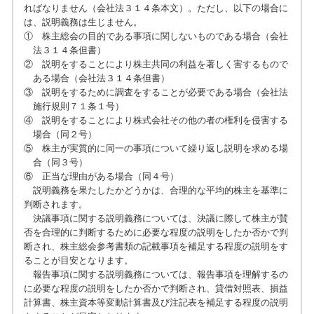
ればなりません（会社法３１４条本文）。ただし、以下の場合に
は、説明義務は生じません。
① 株主総会の目的である事項に関しないものである場合（会社
法３１４条但書）
② 説明をすることにより株主共同の利益を著しく害するもので
ある場合（会社法３１４条但書）
③ 説明をするために調査をすることが必要である場合（会社法
施行規則７１条１号）
④ 説明をすることにより株式会社その他の者の権利を侵害する
場合（同２号）
⑤ 株主が実質的に同一の事項について繰り返し説明を求める場
合（同３号）
⑥ 正当な理由がある場合（同４号）
説明義務を果たしたかどうかは、合理的な平均的株主を基準に
判断されます。
決議事項に関する説明義務については、決議に際して株主が賛
否を合理的に判断するために必要な程度の説明をしたか否かで判
断され、株主総会参考書類の記載事項を補足する程度の説明をす
ることが目安となります。
報告事項に関する説明義務については、報告事項を理解するの
に必要な程度の説明をしたか否かで判断され、貸借対照表、損益
計算書、株主資本等変動計算書及び注記表を補足する程度の説明