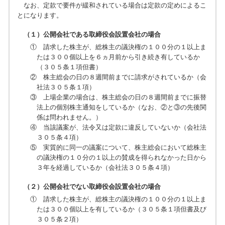
なお、定款で要件が緩和されている場合は定款の定めによるこ
とになります。
（１）公開会社である取締役会設置会社の場合
① 請求した株主が、総株主の議決権の１００分の１以上ま
たは３００個以上を６ヵ月前から引き続き有しているか
（３０５条１項但書）
② 株主総会の日の８週間前までに請求がされているか（会
社法３０５条１項）
③ 上場企業の場合は、株主総会の日の８週間前までに振替
法上の個別株主通知をしているか（なお、②と③の先後関
係は問われません。）
④ 当該議案が、法令又は定款に違反していないか（会社法
３０５条４項）
⑤ 実質的に同一の議案について、株主総会において総株主
の議決権の１０分の１以上の賛成を得られなかった日から
３年を経過しているか（会社法３０５条４項）
（２）公開会社でない取締役会設置会社の場合
① 請求した株主が、総株主の議決権の１００分の１以上ま
たは３００個以上を有しているか（３０５条１項但書及び
３０５条２項）