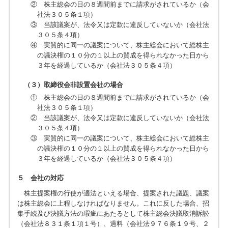
② 株主総会の日の８週間前までに請求がされているか（会
社法３０５条１項）
③ 当該議案が、法令又は定款に違反していないか（会社法
３０５条４項）
④ 実質的に同一の議案について、株主総会において総株主
の議決権の１０分の１以上の賛成を得られなかった日から
３年を経過しているか（会社法３０５条４項）
（３）取締役会非設置会社の場合
① 株主総会の日の８週間前までに請求がされているか（会
社法３０５条１項）
② 当該議案が、法令又は定款に違反していないか（会社法
３０５条４項）
③ 実質的に同一の議案について、株主総会において総株主
の議決権の１０分の１以上の賛成を得られなかった日から
３年を経過しているか（会社法３０５条４項）
５ 会社の対応
株主提案権の行使が適法といえる場合、提案された議題、議案
は株主総会に上程しなければなりません。これに反した場合、招
集手続及び決議方法の瑕疵にあたるとして株主総会決議取消訴訟
（会社法８３１条１項１号）、過料（会社法９７６条１９号、２