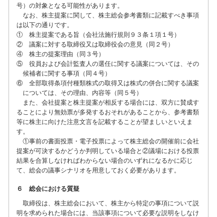
号）の対象となる可能性があります。
なお、株主提案に関して、株主総会参考書類に記載すべき事項
は以下の通りです。
① 株主提案である旨（会社法施行規則９３条１項１号）
② 議案に対する取締役又は取締役会の意見（同２号）
④ 株主の提案理由（同３号）
⑤ 役員および会計監査人の選任に関する議案については、その
候補者に関する事項（同４号）
⑥ 全部取得条項付種類株式の取得又は株式の併合に関する議案
については、その理由、内容等（同５号）
また、会社提案と株主提案が相反する場合には、双方に賛成す
ることにより無効票が多発するおそれがあることから、参考書類
等に株主に向けた注意文言を記載することが望ましいといえま
す。
①事前の書面投票・電子投票によって株主総会の開催前に会社
提案が可決するかどうか判明している場合と②議場における投票
結果を合算しなければわからない場合のいずれになるかに応じ
て、総会の議事シナリオを用意しておく必要があります。
６ 総会における質疑
取締役は、株主総会において、株主から特定の事項について説
明を求められた場合には、当該事項について必要な説明をしなけ