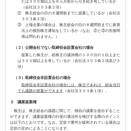
たは３００個以上を６ヵ月前から引き続き有しているか
（会社法３０３条２項）
② 株主総会の日の８週間前までに提案しているか（会社法
３０３条２項）
③ 上場企業の場合は、株主総会の日の８週間前までに振替
法上の個別株主通知をしているか（なお、②と③の先後関
係は問われません。）
（２）公開会社でない取締役会設置会社の場合
提案した株主が、総株主の議決権の１００分の１以上また
は３００個以上を有しているか（会社法３０３条２項及び３
項）
（３）取締役会非設置会社の場合
取締役会非設置会社の場合には、株主であれば、総会当日
でも議題の提案ができます
（会社法３０３条１項）。
３ 議案提案権
株主は、株主総会の議題に関して、独自の議案を提出すること
ができます。議案提案権の行使の適法性を検討する際のポイント
は以下のとおりです。なお、定款で要件が緩和されている場合は
定款の定めによることになります。